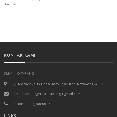
dan HKI.
KONTAK KAMI
SMAN 1 KATAPANG
Jl. Kiaraenyeuh Desa Banyusari Kec. Katapang, 40971
Email:
smanegeri1katapang@gmail.com
Phone:
(022) 5880617
LINKS