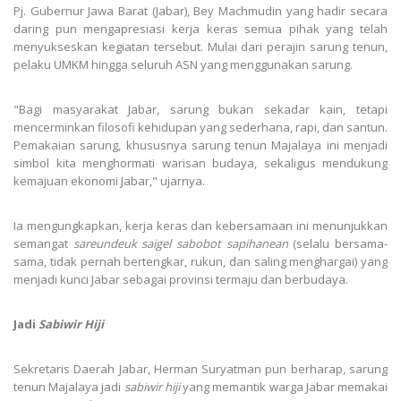
Pj. Gubernur Jawa Barat (Jabar), Bey Machmudin yang hadir secara
daring pun mengapresiasi kerja keras semua pihak yang telah
menyukseskan kegiatan tersebut. Mulai dari perajin sarung tenun,
pelaku UMKM hingga seluruh ASN yang menggunakan sarung.
"Bagi masyarakat Jabar, sarung bukan sekadar kain, tetapi
mencerminkan filosofi kehidupan yang sederhana, rapi, dan santun.
Pemakaian sarung, khususnya sarung tenun Majalaya ini menjadi
simbol kita menghormati warisan budaya, sekaligus mendukung
kemajuan ekonomi Jabar," ujarnya.
Ia mengungkapkan, kerja keras dan kebersamaan ini menunjukkan
semangat
sareundeuk saigel sabobot sapihanean
(selalu bersama-
sama, tidak pernah bertengkar, rukun, dan saling menghargai) yang
menjadi kunci Jabar sebagai provinsi termaju dan berbudaya.
Jadi
Sabiwir Hiji
Sekretaris Daerah Jabar, Herman Suryatman pun berharap, sarung
tenun Majalaya jadi
sabiwir hiji
yang memantik warga Jabar memakai