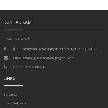
KONTAK KAMI
SMAN 1 KATAPANG
Jl. Kiaraenyeuh Desa Banyusari Kec. Katapang, 40971
Email:
smanegeri1katapang@gmail.com
Phone:
(022) 5880617
LINKS
Beranda
Profil Sekolah