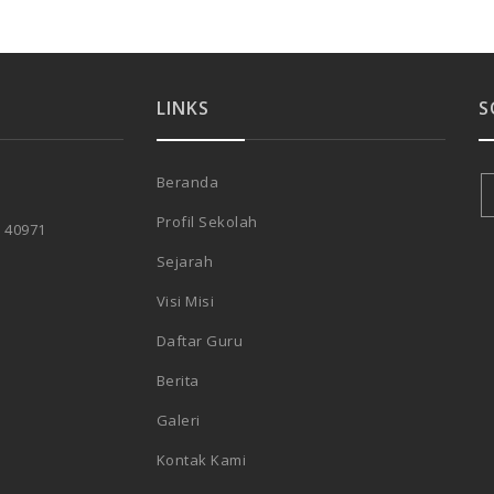
LINKS
S
Beranda
Profil Sekolah
, 40971
Sejarah
Visi Misi
Daftar Guru
Berita
Galeri
Kontak Kami