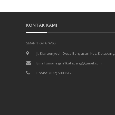
KONTAK KAMI
SMAN 1 KATAPANG
Jl. Kiaraenyeuh Desa Banyusari Kec. Katapang
Email:
smanegeri1katapang@gmail.com
Phone:
(022) 5880617